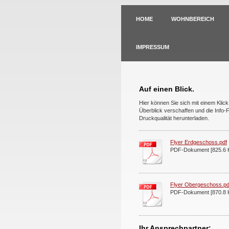
HOME
WOHNBEREICH
IMPRESSUM
Auf einen Blick.
Hier können Sie sich mit einem Klick
Überblick verschaffen und die Info-F
Druckqualität herunterladen.
Flyer Erdgeschoss.pdf
PDF-Dokument [825.6 
Flyer Obergeschoss.pd
PDF-Dokument [870.8 
Ihr Ansprechpartner: