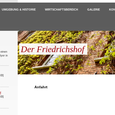
UMGEBUNG & HISTORIE
WIRTSCHAFTSBEREICH
GALERIE
KO
Der Friedrichshof
 einen
lyer in
KB]
Anfahrt
f
KB]