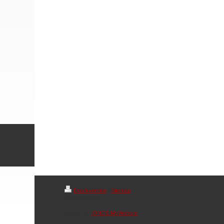
Druckversion
|
Sitemap
© Friedrichshof
Erstellt mit
IONOS MyWebsite
.