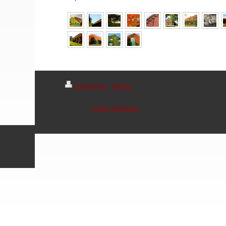
Druckversion
|
Sitemap
© Friedrichshof
Erstellt mit
IONOS MyWebsite
.