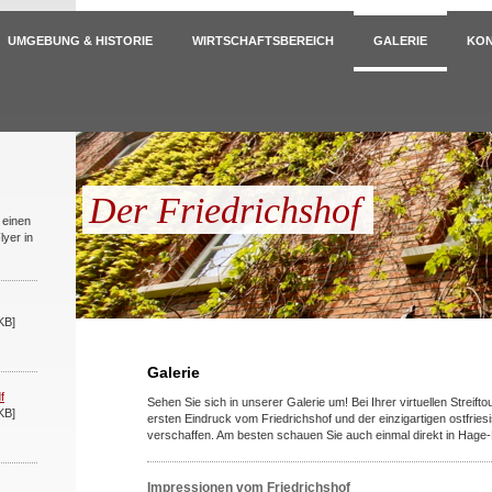
UMGEBUNG & HISTORIE
WIRTSCHAFTSBEREICH
GALERIE
KO
Der Friedrichshof
 einen
lyer in
KB]
Galerie
f
Sehen Sie sich in unserer Galerie um! Bei Ihrer virtuellen Streift
KB]
ersten Eindruck vom Friedrichshof und der einzigartigen ostfrie
verschaffen. Am besten schauen Sie auch einmal direkt in Hage-
Impressionen vom Friedrichshof