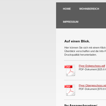
HOME
WOHNBEREICH
IMPRESSUM
Auf einen Blick.
Hier können Sie sich mit einem Klick
Überblick verschaffen und die Info-F
Druckqualität herunterladen.
Flyer Erdgeschoss.pdf
PDF-Dokument [825.6 
Flyer Obergeschoss.pd
PDF-Dokument [870.8 
Ihr Ansprechpartner: