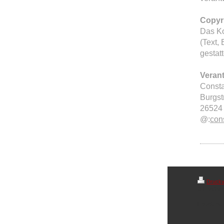
Copyr
Das Ko
(Text, 
gestatt
Verant
Consta
Burgst
26524
@:
con
Druckv
© Friedric
Erstellt mit