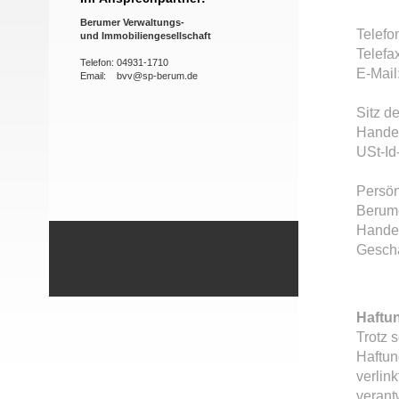
Berumer Verwaltungs-
Telefo
und
Immobiliengesellschaft
Telefa
Telefon: 04931-1710
E-Mai
Email: bvv@sp-berum.de
Sitz d
Handel
USt-Id
Persön
Berume
Handel
Geschä
Haftu
Trotz 
Haftung
verlin
verant