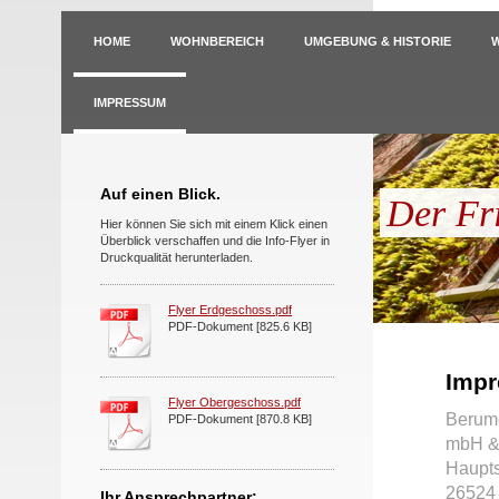
HOME
WOHNBEREICH
UMGEBUNG & HISTORIE
IMPRESSUM
Auf einen Blick.
Der Fr
Hier können Sie sich mit einem Klick einen
Überblick verschaffen und die Info-Flyer in
Druckqualität herunterladen.
Flyer Erdgeschoss.pdf
PDF-Dokument [825.6 KB]
Imp
Flyer Obergeschoss.pdf
Berume
PDF-Dokument [870.8 KB]
mbH &
Haupts
26524
Ihr Ansprechpartner: